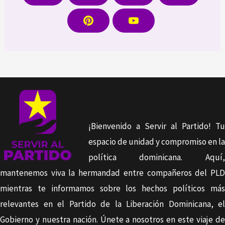
a
w
n
i
c
i
s
k
e
t
t
T
P
Y
b
t
a
o
i
o
o
e
g
k
n
u
o
r
r
t
T
k
a
e
u
m
r
b
e
e
s
t
¡Bienvenido a Servir al Partido! Tu
espacio de unidad y compromiso en la
política dominicana. Aquí,
mantenemos viva la hermandad entre compañeros del PLD
mientras te informamos sobre los hechos políticos más
relevantes en el Partido de la Liberación Dominicana, el
Gobierno y nuestra nación. Únete a nosotros en este viaje de