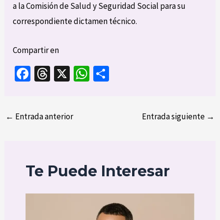
a la Comisión de Salud y Seguridad Social para su
correspondiente dictamen técnico.
Compartir en
Fa
T
X
W
C
ce
hr
h
o
b
ea
at
m
←
Entrada anterior
o
ds
sA
p
Entrada siguiente
→
o
p
ar
k
p
tir
Te Puede Interesar