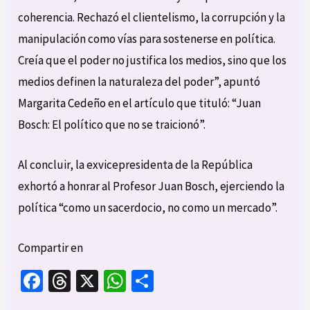
coherencia. Rechazó el clientelismo, la corrupción y la
manipulación como vías para sostenerse en política.
Creía que el poder no justifica los medios, sino que los
medios definen la naturaleza del poder”, apuntó
Margarita Cedeño en el artículo que tituló: “Juan
Bosch: El político que no se traicionó”.
Al concluir, la exvicepresidenta de la República
exhortó a honrar al Profesor Juan Bosch, ejerciendo la
política “como un sacerdocio, no como un mercado”.
Compartir en
Fa
T
X
W
C
ce
hr
h
o