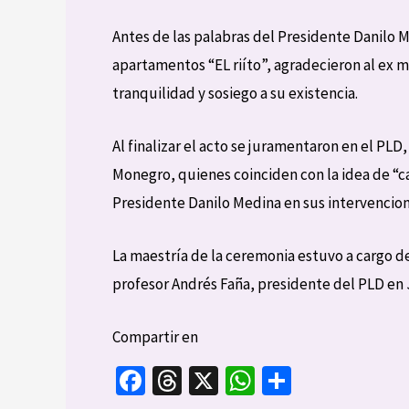
Antes de las palabras del Presidente Danilo M
apartamentos “EL riíto”, agradecieron al ex m
tranquilidad y sosiego a su existencia.
Al finalizar el acto se juramentaron en el PLD
Monegro, quienes coinciden con la idea de “
Presidente Danilo Medina en sus intervencion
La maestría de la ceremonia estuvo a cargo d
profesor Andrés Faña, presidente del PLD en
Compartir en
Fa
T
X
W
C