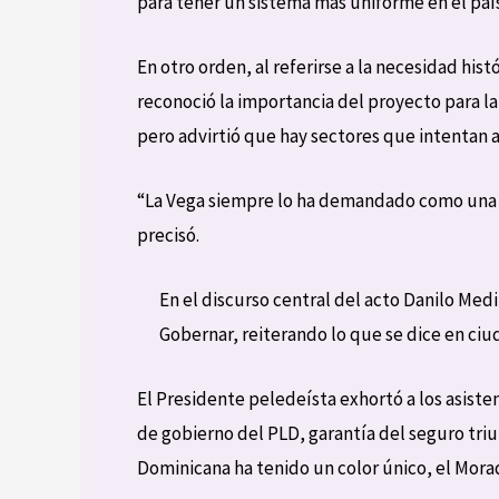
para tener un sistema más uniforme en el país
En otro orden, al referirse a la necesidad his
reconoció la importancia del proyecto para la
pero advirtió que hay sectores que intentan 
“La Vega siempre lo ha demandado como una n
precisó.
En el discurso central del acto Danilo Med
Gobernar, reiterando lo que se dice en ciu
El Presidente peledeísta exhortó a los asiste
de gobierno del PLD, garantía del seguro triu
Dominicana ha tenido un color único, el Morad