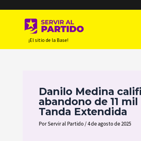
Ir
al
contenido
‎ ‎ ‎ ‎ ‎ ‎ ¡El sitio de la Base!
Danilo Medina calif
abandono de 11 mil 
Tanda Extendida
Por
Servir al Partido
/
4 de agosto de 2025