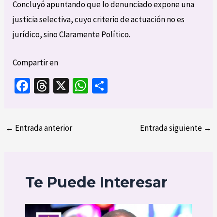
Concluyó apuntando que lo denunciado expone una
justicia selectiva, cuyo criterio de actuación no es
jurídico, sino Claramente Político.
Compartir en
Fa
T
X
W
C
ce
hr
h
o
b
ea
at
m
←
Entrada anterior
o
ds
sA
p
Entrada siguiente
→
o
p
ar
k
p
tir
Te Puede Interesar