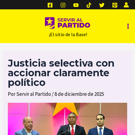
Ir
al
contenido
Ma
‎ ‎ ‎ ‎ ‎ ‎ ¡El sitio de la Base!
Me
Justicia selectiva con
accionar claramente
político
Por
Servir al Partido
/
8 de diciembre de 2025