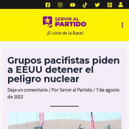
Ir
al
contenido
Ma
‎ ‎ ‎ ‎ ‎ ‎ ¡El sitio de la Base!
Me
Grupos pacifistas piden
a EEUU detener el
peligro nuclear
Deja un comentario
/ Por
Servir al Partido
/
7 de agosto
de 2023