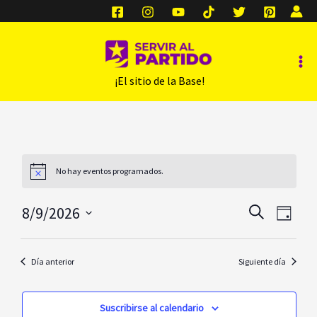
Ir
al
contenido
Ma
‎ ‎ ‎ ‎ ‎ ‎ ¡El sitio de la Base!
Me
No hay eventos programados.
Navega
Nav
8/9/2026
Buscar
Día
De
De
Seleccionar
Vist
Búsqu
fecha.
Día anterior
Siguiente día
De
Y
Eve
Vistas
Suscribirse al calendario