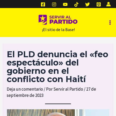
Ir
al
contenido
Ma
‎ ‎ ‎ ‎ ‎ ‎ ¡El sitio de la Base!
Me
El PLD denuncia el «feo
espectáculo» del
gobierno en el
conflicto con Haití
Deja un comentario
/ Por
Servir al Partido
/
27 de
septiembre de 2023